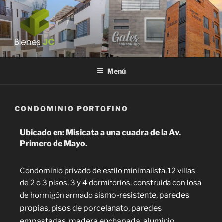
BIENES JC
El bienestar de su familia es importante
Menú
CONDOMINIO PORTOFINO
Ubicado en: Misicata a una cuadra de la Av.
Primero de Mayo.
Condominio privado de estilo minimalista, 12 villas
de 2 o 3 pisos, 3 y 4 dormitorios, construida con losa
sismo-resistente
, paredes
de hormigón armado
propias, pisos de porcelanato, paredes
empastadas, madera enchapada, aluminio